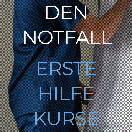
DEN
NOTFALL
ERSTE
HILFE
KURSE